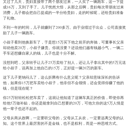
又过了几天，贵妇直接带了两个朋友过来，一人买了一辆跑车，这一下提
成16万，又到了手了。儿子恍然大悟，从那之后啊，贵妇每次带朋友过来
消费，儿子都会把自己提成的一半分给贵妇，走的时候呢，还给贵妇准备
了礼物。
不到一年的时间，儿子就赚到了200多万。由于业绩过于出众，公司直接奖
励了儿子一辆跑车。
小叔子看到他换新车了，于是想15万买下他之前开的奔驰，可董事长父亲
却劝他卖20万，小叔子嫌贵。你就没要？还说他们越有钱越小气，一辆二
手车还想赚自家人的钱，儿子也是十分不解。
没想到吧，父亲转手让儿子25万卖给了别人，还让儿子拿出其中的5万元送
给小叔子，说再加上他自己的15万，正好提一辆20万的新车。
这下儿子更纳闷儿了，这么折腾有什么意义呢？父亲却意味深长的告诉
他，如果你15万把车卖给小叔子，他非但不会领情，还会觉得你赚了他的
钱，但是现在呢？
你25万轻轻松松把车卖了，这就让他知道了这辆车真正的价值，即使你再
给他5万做补贴，你还是能拿到自己想要的20万，可他欠你的这5万人情是
他一辈子也还不起的。
父母从商从政啊，一定要听父母的，父母从工从农，一定要远离父母的认
知。这个世界上最厉害的不是金钱，也不是权利，而是一种思维方式。