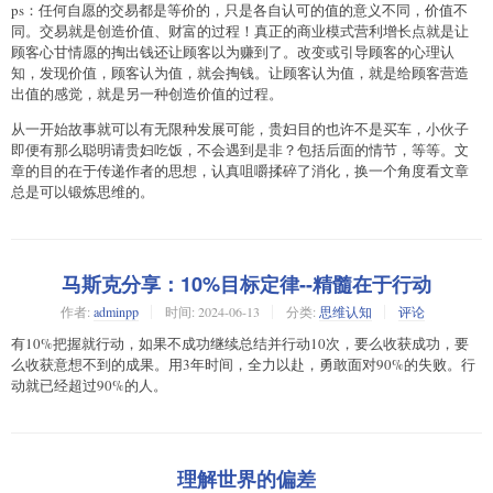
ps：任何自愿的交易都是等价的，只是各自认可的值的意义不同，价值不
同。交易就是创造价值、财富的过程！真正的商业模式营利增长点就是让
顾客心甘情愿的掏出钱还让顾客以为赚到了。改变或引导顾客的心理认
知，发现价值，顾客认为值，就会掏钱。让顾客认为值，就是给顾客营造
出值的感觉，就是另一种创造价值的过程。
从一开始故事就可以有无限种发展可能，贵妇目的也许不是买车，小伙子
即便有那么聪明请贵妇吃饭，不会遇到是非？包括后面的情节，等等。文
章的目的在于传递作者的思想，认真咀嚼揉碎了消化，换一个角度看文章
总是可以锻炼思维的。
马斯克分享：10%目标定律--精髓在于行动
作者:
adminpp
时间:
2024-06-13
分类:
思维认知
评论
有10%把握就行动，如果不成功继续总结并行动10次，要么收获成功，要
么收获意想不到的成果。用3年时间，全力以赴，勇敢面对90%的失败。行
动就已经超过90%的人。
理解世界的偏差