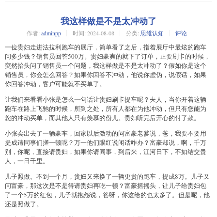
我这样做是不是太冲动了
作者:
adminpp
时间:
2024-08-08
分类:
思维认知
评论
一位贵妇走进法拉利跑车的展厅，简单看了之后，指着展厅中最炫的跑车
问多少钱？销售员回答500万。贵妇豪爽的就下了订单，正要刷卡的时候，
突然抬头问了销售员一个问题，我这样做是不是太冲动了？假如你是这个
销售员，你会怎么回答？如果你回答不冲动，他说你虚伪，说假话，如果
你回答冲动，客户可能就不买单了。
让我们来看看小张是怎么一句话让贵妇刷卡提车呢？夫人，当你开着这辆
跑车在路上飞驰的时候，所到之处，所有人都在为他冲动，但只有您能为
您的冲动买单，而其他人只有羡慕的份儿。贵妇听完后开心的付了款。
小张卖出去了一辆豪车，回家以后激动的问富豪老爹说，爸，我要不要用
提成请同事们搓一顿呢？万一他们眼红说闲话咋办？富豪却说，啊，千万
别，你呢，直接请贵妇，如果你请同事，到后来，江河日下，不如结交贵
人，一日千里。
儿子照做。不到一个月，贵妇又来换了一辆更贵的跑车，提成8万。儿子又
问富豪，那这次是不是得请贵妇再吃一顿？富豪摇摇头，让儿子给贵妇包
了一个5万的红包，儿子就抱怨说，爸呀，你这给的也太多了。但是呢，他
还是照做了。