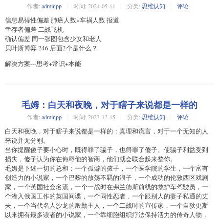
作者:
adminpp
时间:
2024-05-11
分类:
思维认知
评论
信息易得性偏差 肺癌人数>车祸人数 报道
幸存者偏差 二战飞机
确认偏差 同一张图包含少女和老人
贝叶斯博弈 246 后面2个是什么？
解决方案---思考+常识+本能
毛姆：白天和夜晚，对于瞎子来说都是一样的
作者:
adminpp
时间:
2023-12-15
分类:
思维认知
评论
白天和夜晚，对于瞎子来说都是一样的；真理和谎言，对于一个无知的人
来说并无分别。
当你提醒傻子要小心时，既得罪了骗子，也得罪了傻子。使骗子利益受到
损失，傻子认为你在侮辱他的智商，他们就会联合起来整你。
毛姆是下述一切的总和：一个孤僻的孩子，一个医学院的学生，一个富有
创造力的小说家，一个巴黎的放荡不羁的浪子，一个成功的伦敦西区戏剧
家，一个英国社会名流，一个一战时在弗兰德斯前线的救护车驾驶员，一
个潜入俄国工作的英国间谍，一个同性恋者，一个跟别人的妻子私通的丈
夫，一个当代名人沙龙的殷勤主人，一个二战时的宣传家，一个自狄更斯
以来拥有最多读者的小说家，一个靠细胞组织疗法保持活力的传奇人物，